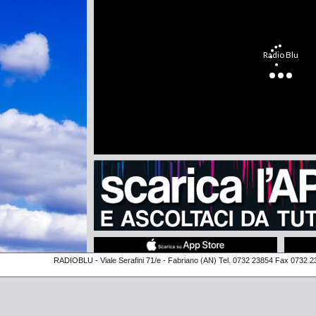
RADIOBLU - Viale Serafini 71/e - Fabriano (AN) Tel. 0732 23854 Fax 0732 2